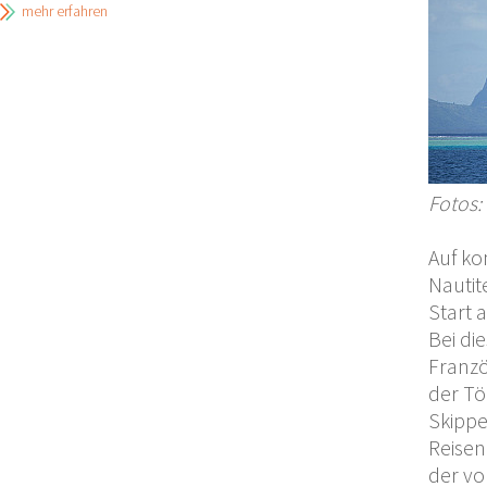
mehr erfahren
Fotos:
Auf ko
Nautit
Start 
Bei di
Franzö
der Tö
Skippe
Reisen
der vo