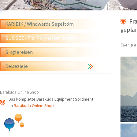
Fr
KARIBIK / Windwards Segeltörn
geplan
SÜDSEE / Frz. Polynesien Segeltörn
Der ge
Singlereisen
Reiseziele
Barakuda Online Shop
Das komplette Barakuda Equipment Sortiment
im
Barakuda Online Shop