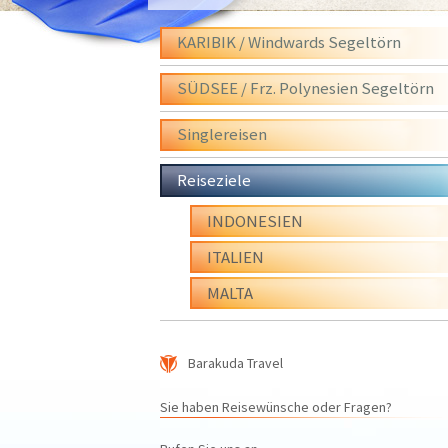
KARIBIK / Windwards Segeltörn
SÜDSEE / Frz. Polynesien Segeltörn
Singlereisen
Reiseziele
INDONESIEN
ITALIEN
MALTA
Barakuda Travel
Sie haben Reisewünsche oder Fragen?