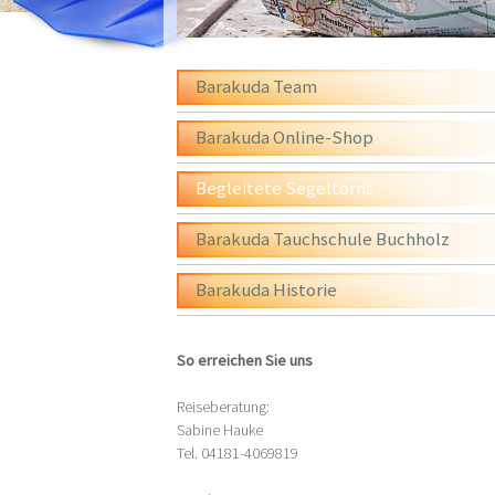
Barakuda Team
Barakuda Online-Shop
Begleitete Segeltörns
Barakuda Tauchschule Buchholz
Barakuda Historie
So erreichen Sie uns
Reiseberatung:
Sabine Hauke
Tel. 04181-4069819