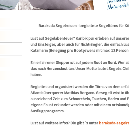
Barakuda Segelreisen - begleitete Segeltörns für Kö
Lust auf Segelabenteuer? Karibik pur erleben auf unsere
und Einsteiger, aber auch für Nicht-Segler, die einfach L
Katamarin (Belegung pro Boot jeweils mit max. 12 Perso
Ein erfahrener Skipper ist auf jedem Boot an Bord. Wer al
das nach Herzenslust tun. Unser Motto lautet Segeln. Chi
haben.
Begleitet und organisiert werden die Törns von dem erf
Atlantiküberquerer Matthias Bergann. Gesegelt wird in 
ausreichend Zeit zum Schnorcheln, Tauchen, Baden und Fa
eigene Faust erkundet werden oder mit einem ortskundig
Ausflugsprogramm.
Lust auf weitere Infos? Die gibt´s unter
barakuda-segelr