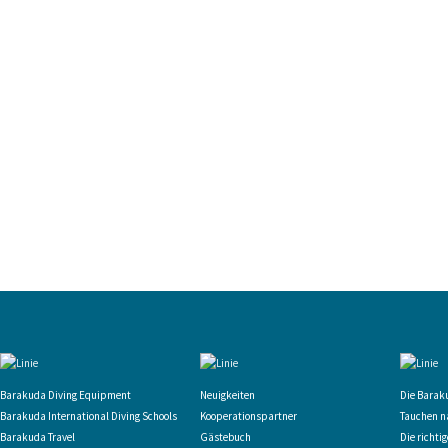
Barakuda Diving Equipment
Neuigkeiten
Die Barak
Barakuda International Diving Schools
Kooperationspartner
Tauchen n
Barakuda Travel
Gästebuch
Die richti