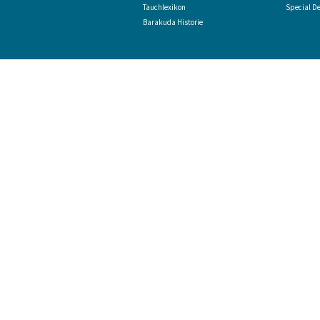
Tauchlexikon
Special D
Barakuda Historie