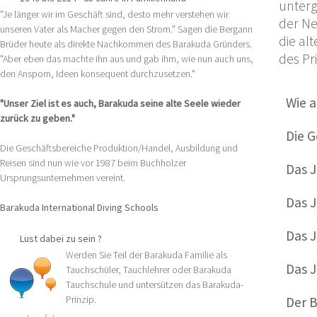
unterg
"Je länger wir im Geschäft sind, desto mehr verstehen wir
der Ne
unseren Vater als Macher gegen den Strom." Sagen die Bergann
die al
Brüder heute als direkte Nachkommen des Barakuda Gründers.
des Pr
"Aber eben das machte ihn aus und gab ihm, wie nun auch uns,
den Ansporn, Ideen konsequent durchzusetzen."
Wie a
"Unser Ziel ist es auch, Barakuda seine alte Seele wieder
zurück zu geben."
Die 
Die Geschäftsbereiche Produktion/Handel, Ausbildung und
Reisen sind nun wie vor 1987 beim Buchholzer
Das 
Ursprungsunternehmen vereint.
Das 
Barakuda International Diving Schools
Das 
Lust dabei zu sein ?
Werden Sie Teil der Barakuda Familie als
Das 
Tauchschüler, Tauchlehrer oder Barakuda
Tauchschule und untersützen das Barakuda-
Prinzip.
Der 