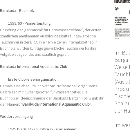
Barakuda - Buchholz
1959/60 - Pionierleistung
Gründung der „Lehranstalt für Unterwassertechnik“, der ersten
staatlichen anerkannten Ausbildungsstätte für gewerbliche
Tauchlehrer in der BRD. In einem eigenen Internatsbetrieb in
Buchholz wurden künftige gewerbliche Tauchlehrer für ihre
Im Buc
Aufgabe ausgebildet und staatlich geprüft.
Bergan
Weise 
Barakuda International Aquanautic Club
Tauchl
Erste Clubreisenorganisation
(Ausbi
Damals eine absolute Innovation: Professionell organisierte
Produk
Clubreisen mit Kursangeboten für Wassersportler. Die
Tischl
Buchholzer Ideenschmiede der Barakuda Bergann oHG gab ihr
Schlau
den Namen: "
Barakuda International Aquanautic Club
".
der Ha
Wiedervereinigung
Im wer
1949 bis 2014 - 65 Jahre in Familienhand