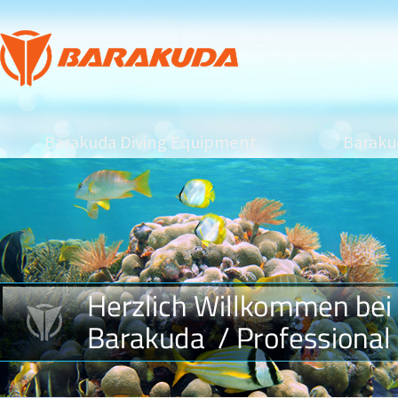
Barakuda Diving Equipment
Barakud