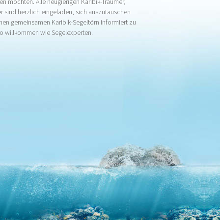
eiben möchten. Alle neugierigen Karibik-Träumer,
 sind herzlich eingeladen, sich auszutauschen
hen gemeinsamen Karibik-Segeltörn informiert zu
so willkommen wie Segelexperten.