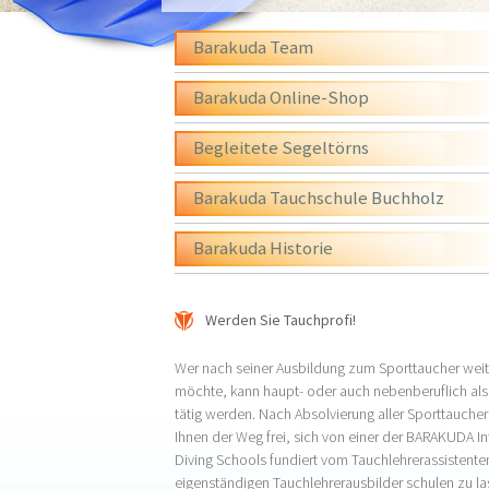
Barakuda Team
Barakuda Online-Shop
Begleitete Segeltörns
Barakuda Tauchschule Buchholz
Barakuda Historie
Werden Sie Tauchprofi!
Wer nach seiner Ausbildung zum Sporttaucher wei
möchte, kann haupt- oder auch nebenberuflich als
tätig werden. Nach Absolvierung aller Sporttaucher
Ihnen der Weg frei, sich von einer der BARAKUDA In
Diving Schools fundiert vom Tauchlehrerassistente
eigenständigen Tauchlehrerausbilder schulen zu la