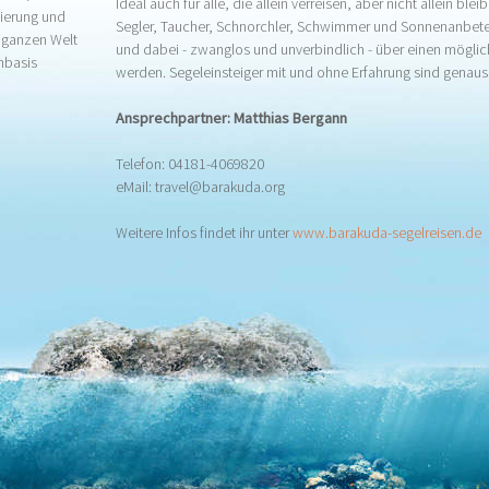
Ideal auch für alle, die allein verreisen, aber nicht allein bl
zierung und
Segler, Taucher, Schnorchler, Schwimmer und Sonnenanbeter
r ganzen Welt
und dabei - zwanglos und unverbindlich - über einen möglic
hbasis
werden. Segeleinsteiger mit und ohne Erfahrung sind genau
.
Ansprechpartner: Matthias Bergann
Telefon: 04181-4069820
eMail: travel@barakuda.org
Weitere Infos findet ihr unter
www.barakuda-segelreisen.de