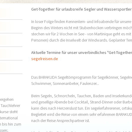
Get-Together für urlaubsreife Segler und Wassersportler
In loser Folge finden Kennenlern- und Infoabende für unsere
Beginn des Winters nicht mit Stubenhocken verbringen möchte
stechen wir für 2 Wochen in See - von Martinique geht es m
Personen) durch die Inselwelt der Windwards. Geplanter Term
Aktuelle Termine für unser unverbindliches "Get-Together
segelreisen.de
Das BARAKUDA Segeltörnprogramm für Segelkönner, Segelneul
Schwimmer, Sonnenanbeter, Faulenzer...
Beim Segeln, Schnorcheln, Tauchen, Baden und Inselerkun
tergehen
und gesellige Abende bei Cocktail, Strand-Dinner oder Barbec
 Tauchlehrer
kann dies nach Herzenslust tun. Ein segelerfahrerener, ortsk
kurse steht
Begleitet wird die Reise von einem sehr erfahrenen BARAKUD
ternational
nach der Reise Ansprechpartner ist.
n bis hin zum
ssen;